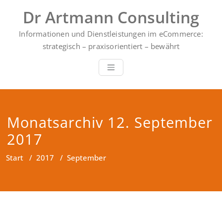
Zum
Dr Artmann Consulting
Inhalt
springen
Informationen und Dienstleistungen im eCommerce:
strategisch – praxisorientiert – bewährt
Monatsarchiv 12. September
2017
Start
/
2017
/
September