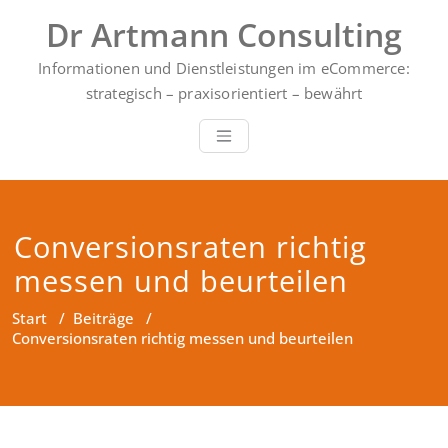
Zum
Dr Artmann Consulting
Inhalt
springen
Informationen und Dienstleistungen im eCommerce:
strategisch – praxisorientiert – bewährt
Conversionsraten richtig
messen und beurteilen
Start
/
Beiträge
/
Conversionsraten richtig messen und beurteilen