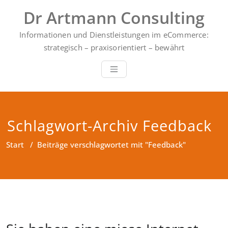
Zum
Dr Artmann Consulting
Inhalt
springen
Informationen und Dienstleistungen im eCommerce:
strategisch – praxisorientiert – bewährt
Schlagwort-Archiv Feedback
Start
/
Beiträge verschlagwortet mit "Feedback"