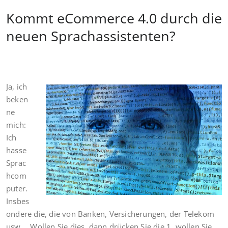
Kommt eCommerce 4.0 durch die
neuen Sprachassistenten?
Ja, ich
beken
ne
mich:
Ich
hasse
Sprac
hcom
puter.
Insbes
ondere die, die von Banken, Versicherungen, der Telekom
usw.. „Wollen Sie dies, dann drücken Sie die 1, wollen Sie