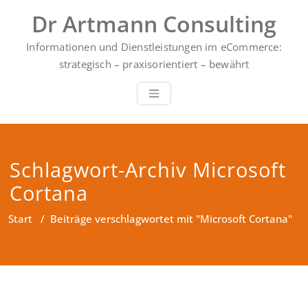
Zum
Dr Artmann Consulting
Inhalt
springen
Informationen und Dienstleistungen im eCommerce:
strategisch – praxisorientiert – bewährt
Schlagwort-Archiv Microsoft
Cortana
Start
/
Beiträge verschlagwortet mit "Microsoft Cortana"