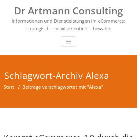
Zum
Dr Artmann Consulting
Inhalt
springen
Informationen und Dienstleistungen im eCommerce:
strategisch – praxisorientiert – bewährt
Schlagwort-Archiv Alexa
Start
/
Beiträge verschlagwortet mit "Alexa"