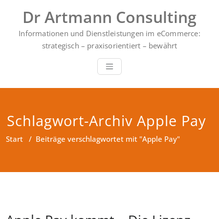
Zum
Dr Artmann Consulting
Inhalt
springen
Informationen und Dienstleistungen im eCommerce:
strategisch – praxisorientiert – bewährt
Schlagwort-Archiv Apple Pay
Start
/
Beiträge verschlagwortet mit "Apple Pay"