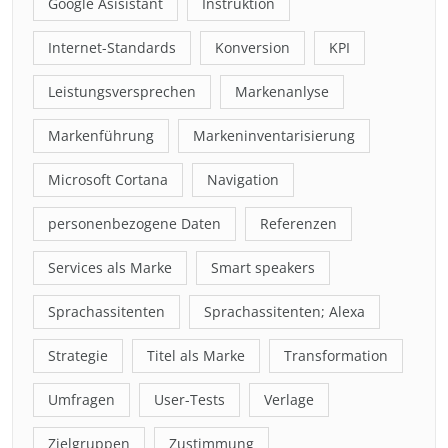
Google Asisistant
Instruktion
Internet-Standards
Konversion
KPI
Leistungsversprechen
Markenanlyse
Markenführung
Markeninventarisierung
Microsoft Cortana
Navigation
personenbezogene Daten
Referenzen
Services als Marke
Smart speakers
Sprachassitenten
Sprachassitenten; Alexa
Strategie
Titel als Marke
Transformation
Umfragen
User-Tests
Verlage
Zielgruppen
Zustimmung