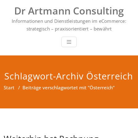
Zum
Dr Artmann Consulting
Inhalt
springen
Informationen und Dienstleistungen im eCommerce:
strategisch – praxisorientiert – bewährt
Schlagwort-Archiv Österreich
Start
/
Beiträge verschlagwortet mit "Österreich"