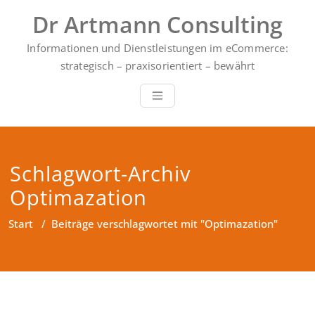
Zum
Dr Artmann Consulting
Inhalt
springen
Informationen und Dienstleistungen im eCommerce:
strategisch – praxisorientiert – bewährt
Schlagwort-Archiv
Optimazation
Start
/
Beiträge verschlagwortet mit "Optimazation"