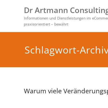
Zum
Dr Artmann Consultin
Inhalt
springen
Informationen und Dienstleistungen im eCommerc
praxisorientiert – bewährt
Schlagwort-Archiv
Warum viele Veränderungsp