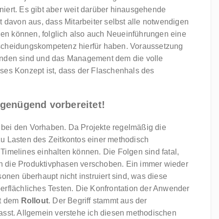
iert. Es gibt aber weit darüber hinausgehende
t davon aus, dass Mitarbeiter selbst alle notwendigen
en können, folglich also auch Neueinführungen eine
tscheidungskompetenz hierfür haben. Voraussetzung
handen sind und das Management dem die volle
ses Konzept ist, dass der Flaschenhals des
genügend vorbereitet!
nd bei den Vorhaben. Da Projekte regelmäßig die
zu Lasten des Zeitkontos einer methodisch
e Timelines einhalten können. Die Folgen sind fatal,
n die Produktivphasen verschoben. Ein immer wieder
sonen überhaupt nicht instruiert sind, was diese
 oberflächliches Testen. Die Konfrontation der Anwender
it dem
Rollout
. Der Begriff stammt aus der
asst. Allgemein verstehe ich diesen methodischen