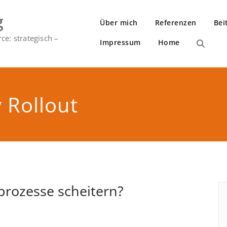
g
Über mich
Referenzen
Bei
e: strategisch –
Impressum
Home
 Rollout
rozesse scheitern?