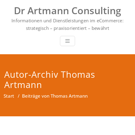
Zum
Dr Artmann Consulting
Inhalt
springen
Informationen und Dienstleistungen im eCommerce:
strategisch – praxisorientiert – bewährt
Autor-Archiv
Thomas
Artmann
Start
/
Beiträge von Thomas Artmann