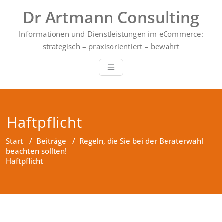
Zum
Dr Artmann Consulting
Inhalt
springen
Informationen und Dienstleistungen im eCommerce:
strategisch – praxisorientiert – bewährt
Haftpflicht
Start
/
Beiträge
/
Regeln, die Sie bei der Beraterwahl
beachten sollten!
Haftpflicht