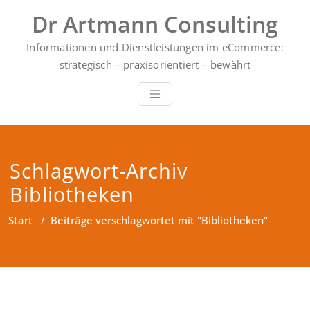
Zum
Dr Artmann Consulting
Inhalt
springen
Informationen und Dienstleistungen im eCommerce:
strategisch – praxisorientiert – bewährt
Schlagwort-Archiv
Bibliotheken
Start
/
Beiträge verschlagwortet mit "Bibliotheken"