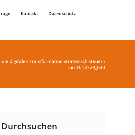
träge
Kontakt
Datenschutz
 die digitalen Transformation strategisch steuern
run-1013729_640
Durchsuchen