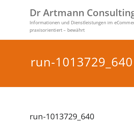
Zum
Dr Artmann Consultin
Inhalt
springen
Informationen und Dienstleistungen im eCommerc
praxisorientiert – bewährt
run-1013729_640
run-1013729_640