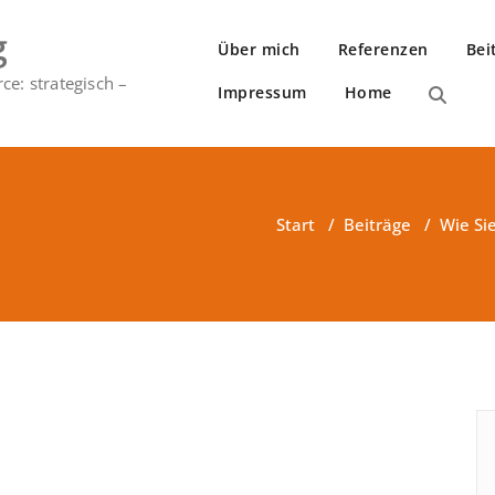
g
Über mich
Referenzen
Bei
e: strategisch –
Impressum
Home
Start
/
Beiträge
/
Wie Sie