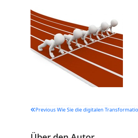
Beitragsnavigation
Previous
Wie Sie die digitalen Transformati
Über den Autor