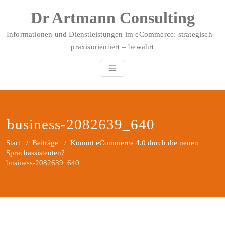
Zum
Dr Artmann Consulting
Inhalt
springen
Informationen und Dienstleistungen im eCommerce: strategisch –
praxisorientiert – bewährt
business-2082639_640
Start
/
Beiträge
/
Kommt eCommerce 4.0 durch die neuen
Sprachassistenten?
business-2082639_640